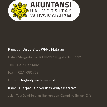
Kampus I Universitas Widya Mataram
Dalem Mangkubumen KT III/237 Yogyakarta 55132
Telp : 0274-374352
Fax : 0274-381722
E-mail :
info@widyamataram.ac.id
Kampus Terpadu Universitas Widya Mataram
Jalan Tata Bumi Selatan, Banyuraden, Gamping, Sleman, DIY