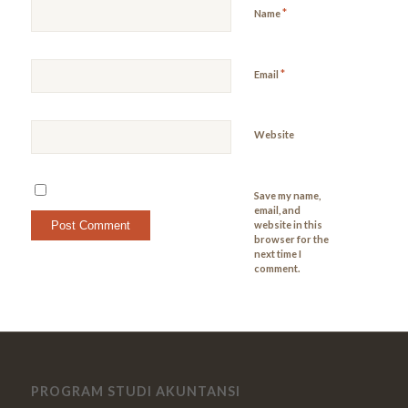
*
Name
*
Email
Website
Save my name,
email, and
website in this
browser for the
next time I
comment.
PROGRAM STUDI AKUNTANSI