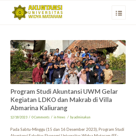
Program Studi Akuntansi UWM Gelar
Kegiatan LDKO dan Makrab di Villa
Abmarina Kaliurang
/
/
/
12/18/2023
0 Comments
in
News
by
adminakun
Pada Sabtu-Minggu (15 dan 16 Desember 2023), Program Studi
Akuntansi Fakultas Ekonomi Universitas Widya Mataram (FE-