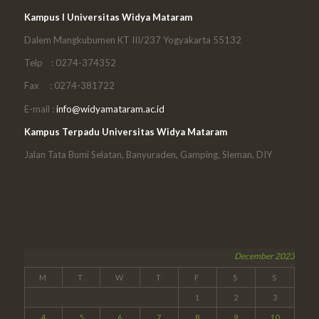
Kampus I Universitas Widya Mataram
Dalem Mangkubumen KT III/237 Yogyakarta 55132
Telp : 0274-374352
Fax : 0274-381722
E-mail :
info@widyamataram.ac.id
Kampus Terpadu Universitas Widya Mataram
Jalan Tata Bumi Selatan, Banyuraden, Gamping, Sleman, DIY
December 2023
M
T
W
T
F
S
S
1
2
3
4
5
6
7
8
9
10