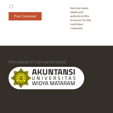
Save my name,
email, and
website in this
browser for the
next time I
comment.
PROGRAM STUDI AKUNTANSI