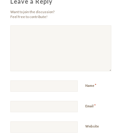
Leave a Reply
Want to join the discussion?
Feel free to contribute!
*
Name
*
Email
Website