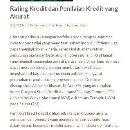
Rating Kredit dan Penilaian Kredit yang
Akurat
/
/
/
03/07/2023
0 Comments
in
News
by
adminakun
Literatur perilaku keuangan berfokus pada dampak sentimen
investor pada nilai yang mendasari saham individu. Efisiensi juga
dapat meningkatkan kinerja, karena hal itu menyiratkan
penurunan biaya dan keterampilan operasional tingkat lanjut
yang menjual keunggulan agresif perusahaan. Di sisi lain, leanness
dapat merusak kinerja, karena membatasi fleksibilitas,
menghambat kapasitas perusahaan untuk menanggapi
perubahan organisasi dan pergeseran pasar. Demikian
disampaikan Ainun Hertikasari, M.Acc., CA, yang merupakan
dosen Program Studi (Prodi) Akuntansi Fakultas Ekonomi (FE)
Universitas Widya Mataram (UWM) di Kampus Terpadu UWM
pada Selasa (7/3).
Peringkat kredit dapat dilihat sebagai penghubung antara
peminjam dan penerbit yang mengurangi asimetri informasi
dalam sistem keuangan. melalui pandangan independen tentang