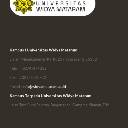
Kampus I Universitas Widya Mataram
Dalem Mangkubumen KT III/237 Yogyakarta 55132
Telp : 0274-374352
Fax : 0274-381722
E-mail :
info@widyamataram.ac.id
Kampus Terpadu Universitas Widya Mataram
Jalan Tata Bumi Selatan, Banyuraden, Gamping, Sleman, DIY