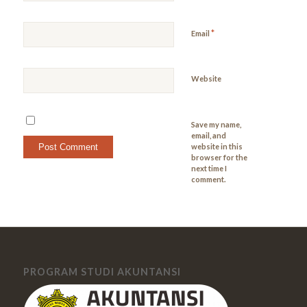
*
Email
Website
Save my name,
email, and
website in this
browser for the
next time I
comment.
PROGRAM STUDI AKUNTANSI